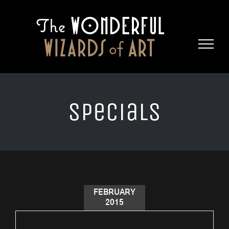
Skip
to
content
Specials
FEBRUARY
2015